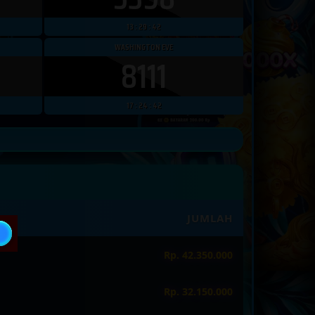
13 : 29 : 38
WASHINGTON EVE
8111
17 : 24 : 38
JUMLAH
Rp. 16.450.000
Rp. 48.900.000