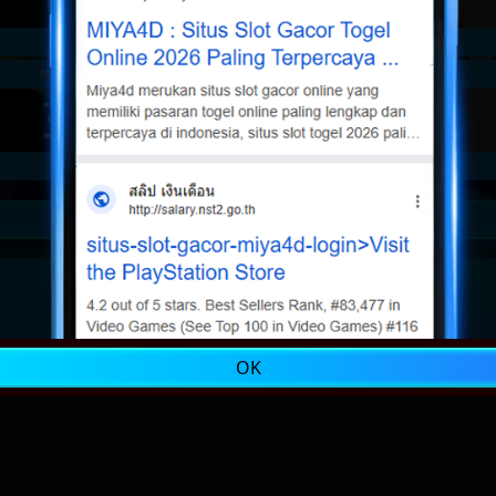
10 : 59 : 38
12 : 29 : 38
MARYLAND EVENING
DELAWARE NIGHT
3842
4034
17 : 24 : 38
17 : 24 : 38
Show More Result
5 LAST WITHDRAW
OK