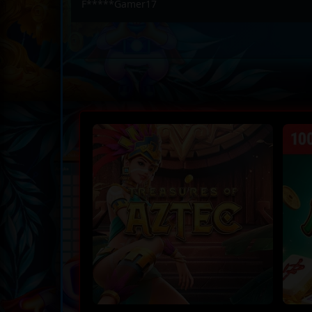
Za***mart6
Hana****r25