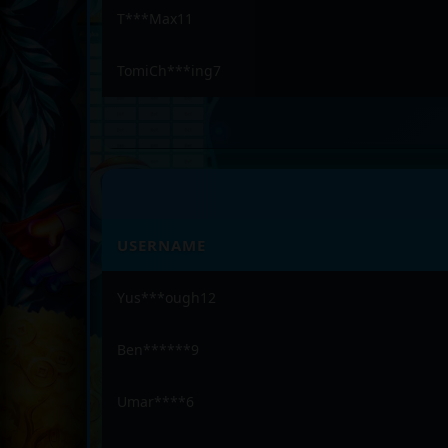
Lia*****33
Junaid****3
Dika*****12
USERNAME
Umar****6
F*****Gamer17
Di***mart12