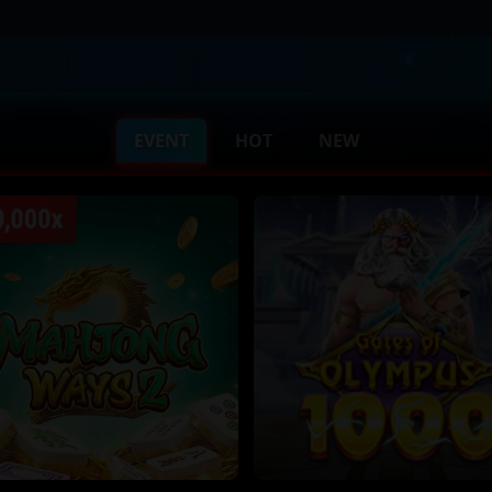
EVENT
HOT
NEW