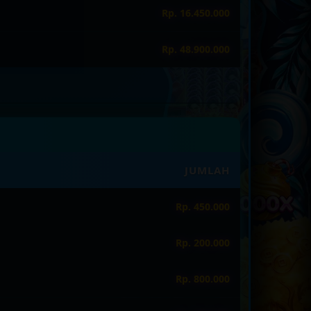
Rp. 21.750.000
Rp. 39.700.000
Rp. 30.100.000
JUMLAH
Rp. 800.000
Rp. 750.000
Rp. 50.000