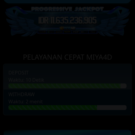
PELAYANAN CEPAT MIYA4D
DEPOSIT
Waktu: 10 Detik
WITHDRAW
Waktu: 2 menit