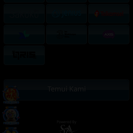
Temui Kami
Powered By