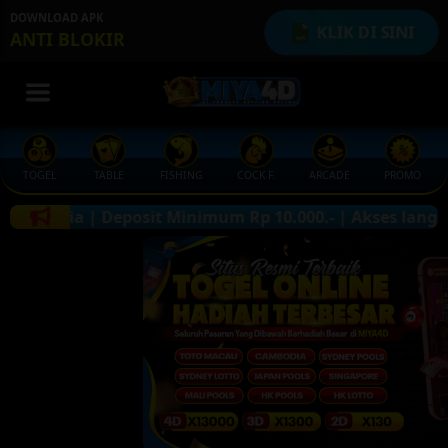
q
DOWNLOAD APK
KLIK DI SINI
ANTI BLOKIR
TOGEL
TABLE
FISHING
COCK F.
ARCADE
PROMO
posit Minimum Rp 10.000.- | Akses langsung ke Live Casi