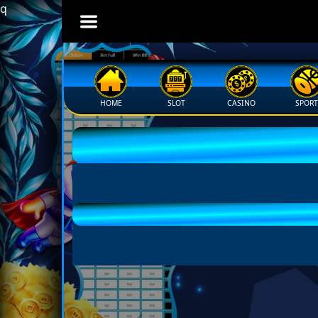
q
HOME
SLOT
CASINO
SPORT