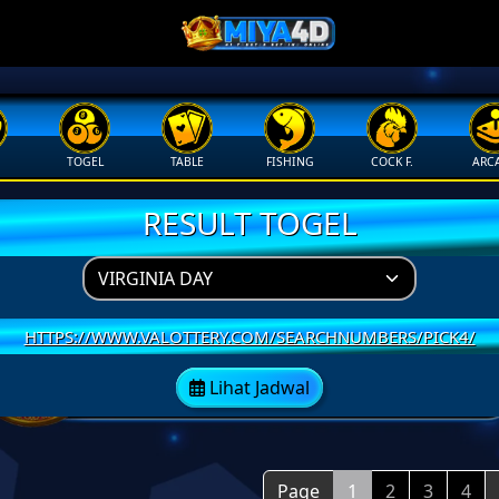
TOGEL
TABLE
FISHING
COCK F.
ARC
RESULT TOGEL
HTTPS://WWW.VALOTTERY.COM/SEARCHNUMBERS/PICK4/
Lihat Jadwal
Page
1
2
3
4