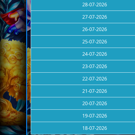
28-07-2026
27-07-2026
26-07-2026
25-07-2026
24-07-2026
23-07-2026
22-07-2026
21-07-2026
20-07-2026
19-07-2026
18-07-2026