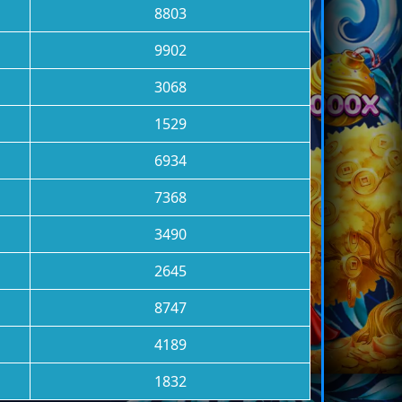
8803
9902
3068
1529
6934
7368
3490
2645
8747
4189
1832