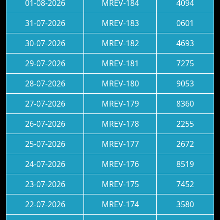
01-08-2026
MREV-184
4094
31-07-2026
MREV-183
0601
30-07-2026
MREV-182
4693
29-07-2026
MREV-181
7275
28-07-2026
MREV-180
9053
27-07-2026
MREV-179
8360
26-07-2026
MREV-178
2255
25-07-2026
MREV-177
2672
24-07-2026
MREV-176
8519
23-07-2026
MREV-175
7452
22-07-2026
MREV-174
3580