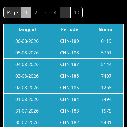
Page
1
2
3
4
...
10
Tanggal
Periode
Nomor
06-08-2026
CHN-189
0119
05-08-2026
CHN-188
5761
04-08-2026
CHN-187
5144
03-08-2026
CHN-186
7407
02-08-2026
CHN-185
1268
01-08-2026
CHN-184
7494
31-07-2026
CHN-183
1575
30-07-2026
CHN-182
5431