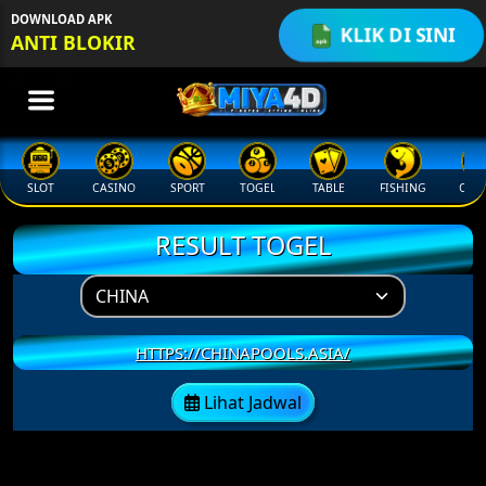
q
DOWNLOAD APK
KLIK DI SINI
ANTI BLOKIR
SLOT
CASINO
SPORT
TOGEL
TABLE
FISHING
COCK
RESULT TOGEL
HTTPS://CHINAPOOLS.ASIA/
Lihat Jadwal