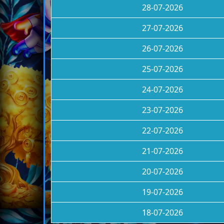
28-07-2026
27-07-2026
26-07-2026
25-07-2026
24-07-2026
23-07-2026
22-07-2026
21-07-2026
20-07-2026
19-07-2026
18-07-2026