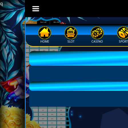
q
HOME
SLOT
CASINO
SPORT