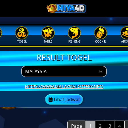
TOGEL
TABLE
FISHING
COCK F.
ARC
RESULT TOGEL
HTTPS://WWW.MALAYSIALOTTERY.NET/
Lihat Jadwal
Page
1
2
3
4