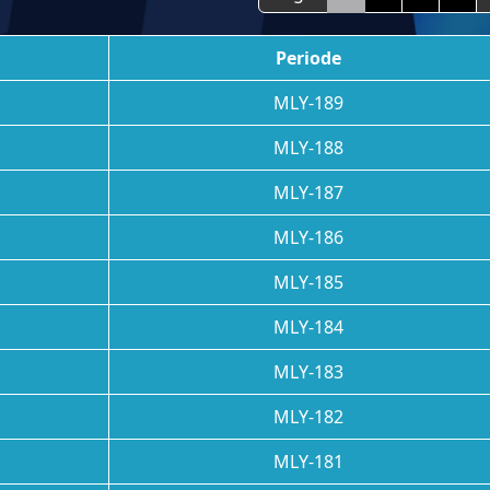
Periode
MLY-189
MLY-188
MLY-187
MLY-186
MLY-185
MLY-184
MLY-183
MLY-182
MLY-181