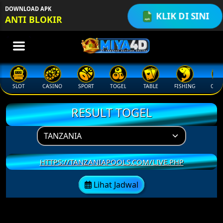
q
DOWNLOAD APK
KLIK DI SINI
ANTI BLOKIR
SLOT
CASINO
SPORT
TOGEL
TABLE
FISHING
COCK
RESULT TOGEL
HTTPS://TANZANIAPOOLS.COM/LIVE.PHP
Lihat Jadwal