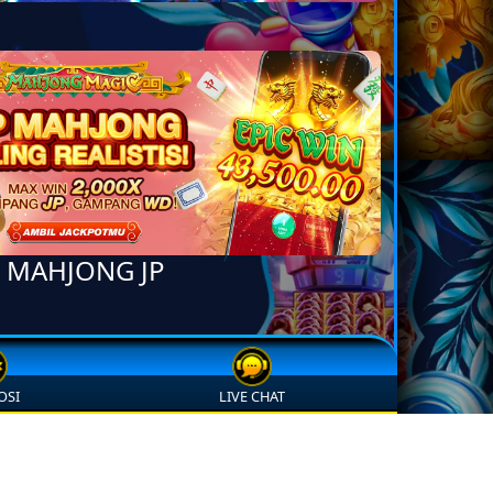
C MAHJONG JP
OSI
LIVE CHAT