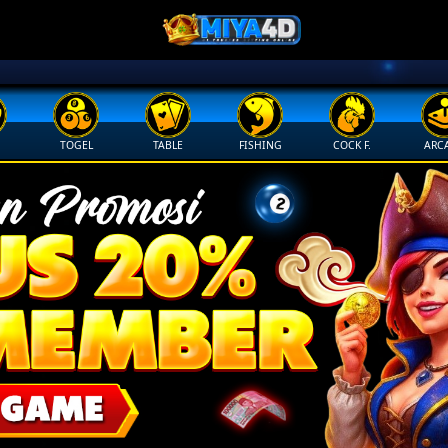
TOGEL
TABLE
FISHING
COCK F.
ARC