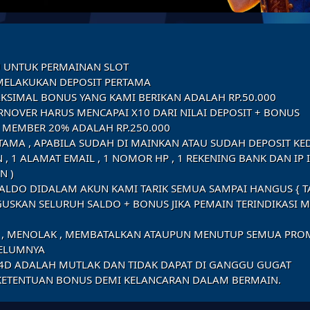
 UNTUK PERMAINAN SLOT
 MELAKUKAN DEPOSIT PERTAMA
AKSIMAL BONUS YANG KAMI BERIKAN ADALAH RP.50.000
NOVER HARUS MENCAPAI X10 DARI NILAI DEPOSIT + BONUS
MEMBER 20% ADALAH RP.250.000
TAMA , APABILA SUDAH DI MAINKAN ATAU SUDAH DEPOSIT KED
 1 ALAMAT EMAIL , 1 NOMOR HP , 1 REKENING BANK DAN IP 
N )
ALDO DIDALAM AKUN KAMI TARIK SEMUA SAMPAI HANGUS { T
SKAN SELURUH SALDO + BONUS JIKA PEMAIN TERINDIKASI M
 , MENOLAK , MEMBATALKAN ATAUPUN MENUTUP SEMUA PROM
BELUMNYA
4D ADALAH MUTLAK DAN TIDAK DAPAT DI GANGGU GUGAT
 KETENTUAN BONUS DEMI KELANCARAN DALAM BERMAIN.