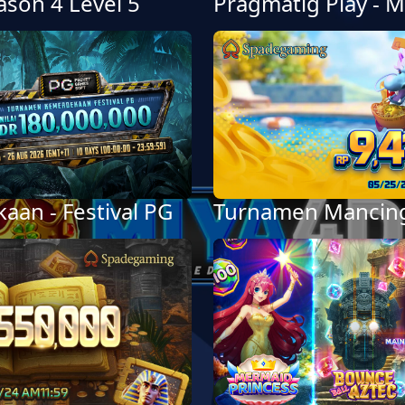
son 4 Level 5
Pragmatig Play - 
an - Festival PG
Turnamen Mancing