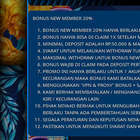
BONUS NEW MEMBER 20%
BONUS NEW MEMBER 20% HANYA BERLAKU
BONUS HANYA BISA DI CLAIM 1X SETELAH
MINIMAL DEPOSIT ADALAH RP.50.000 & M
SYARAT UNTUK MELAKUKAN WITHDRAW TUR
MAKSIMAL WITHDRAW UNTUK BONUS NEW 
BONUS WAJIB DI CLAIM PADA DEPOSIT PER
PROMO INI HANYA BERLAKU UNTUK 1 AKUN ,
KECURANGAN MAKA BONUS KAMI BATALKA
MENGGUNAKAN "VPN & PROXY" BONUS + S
KAMI BERHAK MEMBATALKAN / MENGHANGU
KIRI / KECURANGAN LAIN
PIHAK MIYA4D BERHAK UNTUK MENGUBAH
BERLAKU TANPA ADA PEMBERITAHUAN SE
SEGALA PERATURAN DAN KEPUTUSAN MIYA
PASTIKAN UNTUK MENGIKUTI SYARAT DAN