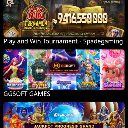
Play and Win Tournament - Spadegaming
GGSOFT GAMES