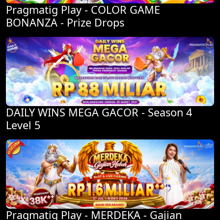
Pragmatig Play - COLOR GAME
BONANZA - Prize Drops
DAILY WINS MEGA GACOR - Season 4
Level 5
Pragmatig Play - MERDEKA - Gajian