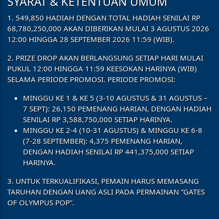
SYARAT & KETENTUAN UMUM
1. 549,850 HADIAH DENGAN TOTAL HADIAH SENILAI RP
68,780,250,000 AKAN DIBERIKAN MULAI 3 AGUSTUS 2026
12:00 HINGGA 28 SEPTEMBER 2026 11:59 (WIB).
2. PRIZE DROP AKAN BERLANGSUNG SETIAP HARI MULAI
PUKUL 12:00 HINGGA 11:59 KEESOKAN HARINYA (WIB)
SELAMA PERIODE PROMOSI. PERIODE PROMOSI:
MINGGU KE 1 & KE 5 (3-10 AGUSTUS & 31 AGUSTUS –
7 SEPT): 26,150 PEMENANG HARIAN, DENGAN HADIAH
SENILAI RP 3,588,750,000 SETIAP HARINYA.
MINGGU KE 2-4 (10-31 AGUSTUS) & MINGGU KE 6-8
(7-28 SEPTEMBER): 4,375 PEMENANG HARIAN,
DENGAN HADIAH SENILAI RP 441,375,000 SETIAP
HARINYA.
3. UNTUK TERKUALIFIKASI, PEMAIN HARUS MEMASANG
TARUHAN DENGAN UANG ASLI PADA PERMAINAN “GATES
OF OLYMPUS POP”.