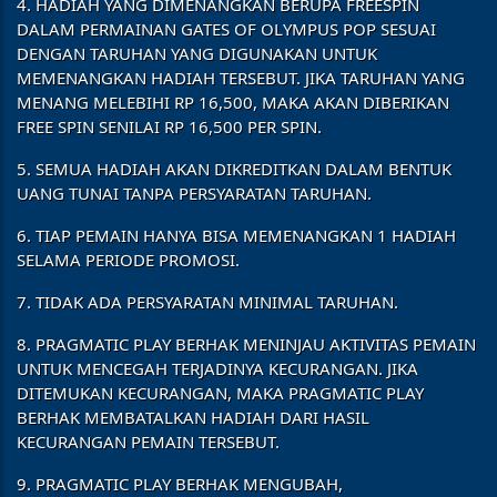
4. HADIAH YANG DIMENANGKAN BERUPA FREESPIN
DALAM PERMAINAN GATES OF OLYMPUS POP SESUAI
DENGAN TARUHAN YANG DIGUNAKAN UNTUK
MEMENANGKAN HADIAH TERSEBUT. JIKA TARUHAN YANG
MENANG MELEBIHI RP 16,500, MAKA AKAN DIBERIKAN
FREE SPIN SENILAI RP 16,500 PER SPIN.
5. SEMUA HADIAH AKAN DIKREDITKAN DALAM BENTUK
UANG TUNAI TANPA PERSYARATAN TARUHAN.
6. TIAP PEMAIN HANYA BISA MEMENANGKAN 1 HADIAH
SELAMA PERIODE PROMOSI.
7. TIDAK ADA PERSYARATAN MINIMAL TARUHAN.
8. PRAGMATIC PLAY BERHAK MENINJAU AKTIVITAS PEMAIN
UNTUK MENCEGAH TERJADINYA KECURANGAN. JIKA
DITEMUKAN KECURANGAN, MAKA PRAGMATIC PLAY
BERHAK MEMBATALKAN HADIAH DARI HASIL
KECURANGAN PEMAIN TERSEBUT.
9. PRAGMATIC PLAY BERHAK MENGUBAH,