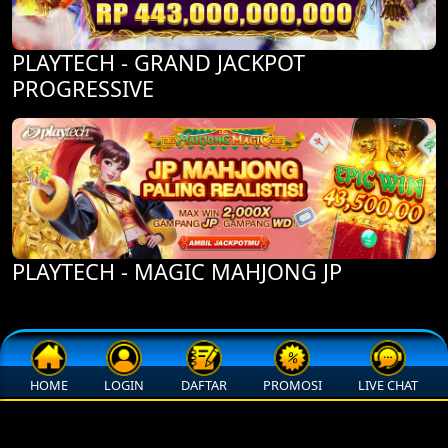
PLAYTECH - GRAND JACKPOT
PROGRESSIVE
PLAYTECH - MAGIC MAHJONG JP
HOME
LOGIN
DAFTAR
PROMOSI
LIVE CHAT