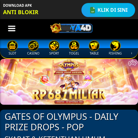
q
DOWNLOAD APK
KLIK DI SINI
ANTI BLOKIR
SLOT
CASINO
SPORT
TOGEL
TABLE
FISHING
COCK
GATES OF OLYMPUS - DAILY
PRIZE DROPS - POP